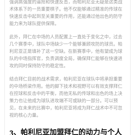
强调高强度的逼抢和快速反击，而帕利尼亚无疑是这类战
术体系下的一员重要棋子。他不仅能够通过精准的传球在
快速反击中起到至关重要的作用，还能通过他出色的防守
能力来为球队提供保障。
此外，拜仁在中场的人员配置上一直处于变化之中，过去
几个赛季中，球队中场缺少一个能够兼顾攻防的球员。帕
利尼亚正是填补了这一空缺。在新赛季中，他有望成为球
队的中场指挥官，负责调度全局，确保拜仁能够在快速进
攻的同时保持防守的稳定性。
结合拜仁目前的战术需求，帕利尼亚在球队中将承担重要
的中场桥梁作用。他的脚下技术和视野可以有效支撑拜仁
在控球和反击中的平衡，而他无私的传球和出色的场上决
策力也让他成为球队进攻端不可或缺的一部分。可以预
见，在未来的比赛中，帕利尼亚将成为拜仁战术中不可忽
视的核心力量。
3、帕利尼亚加盟拜仁的动力与个人