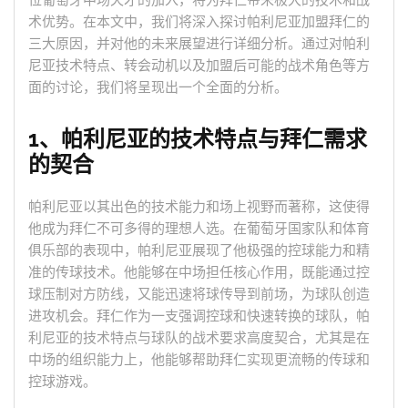
位葡萄牙中场天才的加入，将为拜仁带来极大的技术和战
术优势。在本文中，我们将深入探讨帕利尼亚加盟拜仁的
三大原因，并对他的未来展望进行详细分析。通过对帕利
尼亚技术特点、转会动机以及加盟后可能的战术角色等方
面的讨论，我们将呈现出一个全面的分析。
1、帕利尼亚的技术特点与拜仁需求
的契合
帕利尼亚以其出色的技术能力和场上视野而著称，这使得
他成为拜仁不可多得的理想人选。在葡萄牙国家队和体育
俱乐部的表现中，帕利尼亚展现了他极强的控球能力和精
准的传球技术。他能够在中场担任核心作用，既能通过控
球压制对方防线，又能迅速将球传导到前场，为球队创造
进攻机会。拜仁作为一支强调控球和快速转换的球队，帕
利尼亚的技术特点与球队的战术要求高度契合，尤其是在
中场的组织能力上，他能够帮助拜仁实现更流畅的传球和
控球游戏。