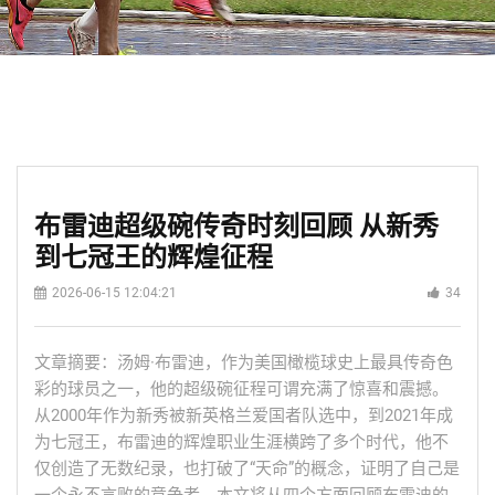
布雷迪超级碗传奇时刻回顾 从新秀
到七冠王的辉煌征程
2026-06-15 12:04:21
34
文章摘要：汤姆·布雷迪，作为美国橄榄球史上最具传奇色
彩的球员之一，他的超级碗征程可谓充满了惊喜和震撼。
从2000年作为新秀被新英格兰爱国者队选中，到2021年成
为七冠王，布雷迪的辉煌职业生涯横跨了多个时代，他不
仅创造了无数纪录，也打破了“天命”的概念，证明了自己是