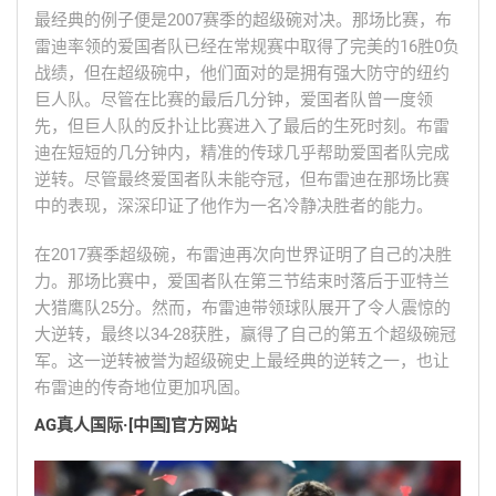
最经典的例子便是2007赛季的超级碗对决。那场比赛，布
雷迪率领的爱国者队已经在常规赛中取得了完美的16胜0负
战绩，但在超级碗中，他们面对的是拥有强大防守的纽约
巨人队。尽管在比赛的最后几分钟，爱国者队曾一度领
先，但巨人队的反扑让比赛进入了最后的生死时刻。布雷
迪在短短的几分钟内，精准的传球几乎帮助爱国者队完成
逆转。尽管最终爱国者队未能夺冠，但布雷迪在那场比赛
中的表现，深深印证了他作为一名冷静决胜者的能力。
在2017赛季超级碗，布雷迪再次向世界证明了自己的决胜
力。那场比赛中，爱国者队在第三节结束时落后于亚特兰
大猎鹰队25分。然而，布雷迪带领球队展开了令人震惊的
大逆转，最终以34-28获胜，赢得了自己的第五个超级碗冠
军。这一逆转被誉为超级碗史上最经典的逆转之一，也让
布雷迪的传奇地位更加巩固。
AG真人国际·[中国]官方网站