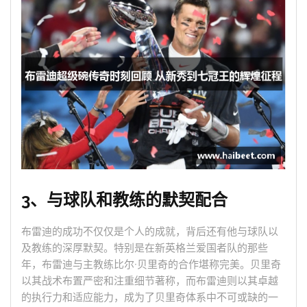
3、与球队和教练的默契配合
布雷迪的成功不仅仅是个人的成就，背后还有他与球队以
及教练的深厚默契。特别是在新英格兰爱国者队的那些
年，布雷迪与主教练比尔·贝里奇的合作堪称完美。贝里奇
以其战术布置严密和注重细节著称，而布雷迪则以其卓越
的执行力和适应能力，成为了贝里奇体系中不可或缺的一