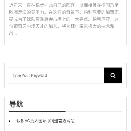
近年来一直在稳步扩充自己的阵容，以保持其在德国乃至
欧洲足坛的竞争力。在这样的背景下，帕利尼亚的加盟无
疑成为了球队夏季转会市场上的一大亮点。帕利尼亚，这
位葡萄牙中场天才的加入，将为拜仁带来极大的技术和
战...
导航
认识AG真人国际·[中国]官方网站