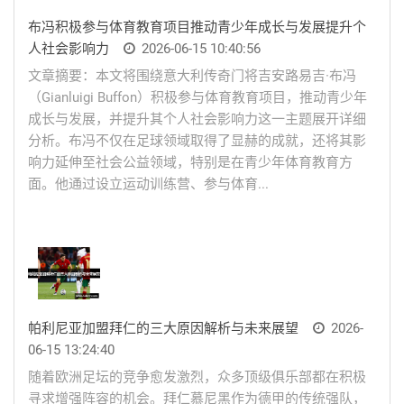
布冯积极参与体育教育项目推动青少年成长与发展提升个
人社会影响力
2026-06-15 10:40:56
文章摘要：本文将围绕意大利传奇门将吉安路易吉·布冯
（Gianluigi Buffon）积极参与体育教育项目，推动青少年
成长与发展，并提升其个人社会影响力这一主题展开详细
分析。布冯不仅在足球领域取得了显赫的成就，还将其影
响力延伸至社会公益领域，特别是在青少年体育教育方
面。他通过设立运动训练营、参与体育...
帕利尼亚加盟拜仁的三大原因解析与未来展望
2026-
06-15 13:24:40
随着欧洲足坛的竞争愈发激烈，众多顶级俱乐部都在积极
寻求增强阵容的机会。拜仁慕尼黑作为德甲的传统强队，