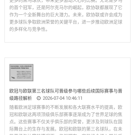
更多的黑马球队，带来更多激动人心的比赛。无论是罗马
的首个冠军，还是阿尔克马尔的崛起，欧协联都展现了它
作为一个全新舞台的巨大潜力。未来，欧协联或许会成为
更多球队争取欧洲荣誉的关键平台，进一步推动欧洲足球
的多样化与竞争性。
欧冠与欧联第三名球队可晋级参与哪些后续国际赛事与晋
级路径解析
2026-07-04 10:46:11
随着欧洲足球赛事的不断发展和各大联赛水平的提高，欧
冠和欧联这两项顶级俱乐部赛事逐渐成为了世界足球的焦
点。这些赛事不仅关乎俱乐部的荣誉，更涉及到球队在国
际舞台上的生存与发展。欧冠和欧联的第三名球队，在未