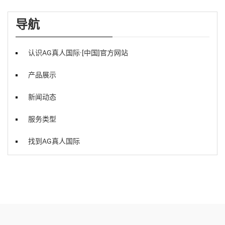
导航
认识AG真人国际·[中国]官方网站
产品展示
新闻动态
服务类型
找到AG真人国际