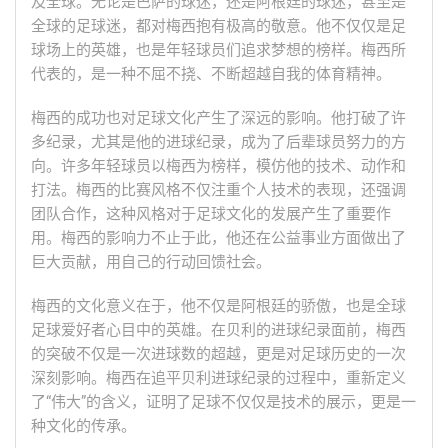
及全球。无论是巴萨的球迷，还是阿根廷的球迷，甚至是
全球的足球迷，都对梅西抱有极高的敬意。他不仅仅是足
球场上的英雄，也是年轻球员们追求梦想的榜样。梅西所
代表的，是一种不屈不挠、不断超越自我的体育精神。
梅西的成功也对足球文化产生了深远的影响。他打破了许
多纪录，尤其是他的进球纪录，成为了后辈球员努力的方
向。许多年轻球员以梅西为榜样，模仿他的技术、动作和
打法。梅西的比赛风格不仅注重个人技术的表现，还强调
团队合作，这种风格对于足球文化的发展产生了重要作
用。梅西的影响力不止于此，他还在公益事业方面做出了
巨大贡献，用自己的行动回馈社会。
梅西的文化意义在于，他不仅是阿根廷的骄傲，也是全球
足球爱好者心目中的英雄。在贝利的进球纪录面前，梅西
的突破不仅是一次进球数的超越，更是对足球历史的一次
深刻影响。梅西在追平贝利进球纪录的过程中，重新定义
了“伟大”的含义，证明了足球不仅仅是技术的展示，更是一
种文化的传承。