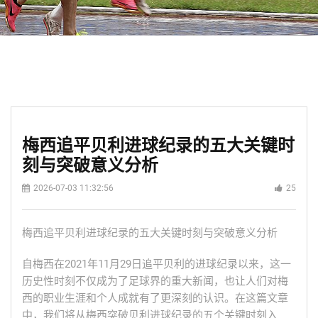
梅西追平贝利进球纪录的五大关键时
刻与突破意义分析
2026-07-03 11:32:56
25
梅西追平贝利进球纪录的五大关键时刻与突破意义分析
自梅西在2021年11月29日追平贝利的进球纪录以来，这一
历史性时刻不仅成为了足球界的重大新闻，也让人们对梅
西的职业生涯和个人成就有了更深刻的认识。在这篇文章
中，我们将从梅西突破贝利进球纪录的五个关键时刻入