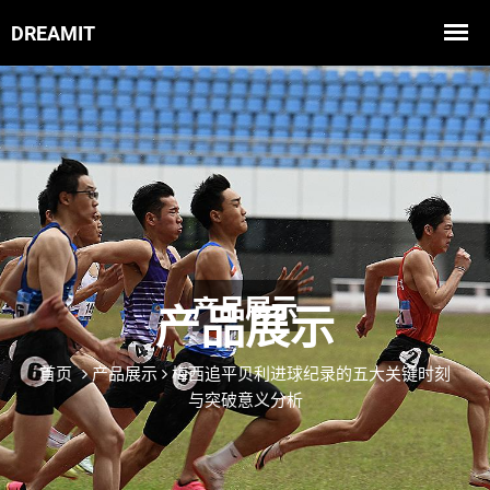
产品展示
首页
产品展示
梅西追平贝利进球纪录的五大关键时刻
与突破意义分析