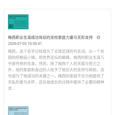
梅西职业生涯成功背后的支柱家庭力量与无形支持
2026-07-03 10:50:41
梅西，这个名字已经成为了全球足球的代名词。从一个贫
困的阿根廷小镇，到世界足坛的巅峰，梅西的职业生涯几
乎是传奇的化身。然而，除了梅西个人的天赋与努力之
外，他的家庭和身边的人给予了他巨大的支持与帮助，这
也成为了他成功的关键之一。梅西的家庭不仅为他提供了
无私的爱与关怀，还在他成长的过程中提供了必要的精神
支...