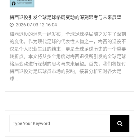
梅西退役引发全球足球格局变动的深刻思考与未来展望
2026-07-03 12:16:04
梅西退役的消息一经发布，全球足球格局随之发生了深刻
的变化。作为现代足球的代表性人物之一，梅西的退役不
仅是个人职业生涯的结束，更是全球足球历史的一个重要
转折点。本文将从多个角度对梅西退役所引发的全球足球
格局变动进行深刻的思考与未来展望。首先，我们将探讨
梅西退役对足坛球员市场的影响，接着分析它对各大足
球...