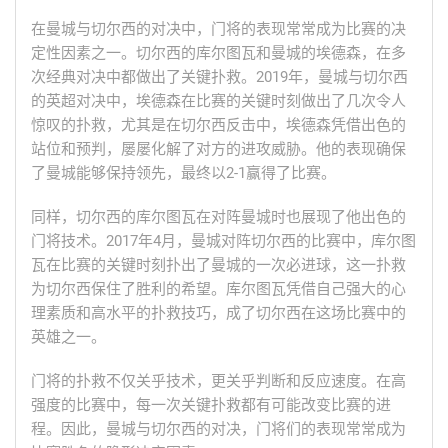
在曼城与切尔西的对决中，门将的表现常常成为比赛的决
定性因素之一。切尔西的库尔图瓦和曼城的埃德森，在多
次经典对决中都做出了关键扑救。2019年，曼城与切尔西
的英超对决中，埃德森在比赛的关键时刻做出了几次令人
惊叹的扑救，尤其是在切尔西反击中，埃德森凭借出色的
站位和预判，屡屡化解了对方的进攻威胁。他的表现确保
了曼城能够保持领先，最终以2-1赢得了比赛。
同样，切尔西的库尔图瓦在对阵曼城时也展现了他出色的
门将技术。2017年4月，曼城对阵切尔西的比赛中，库尔图
瓦在比赛的关键时刻扑出了曼城的一次必进球，这一扑救
为切尔西保住了胜利的希望。库尔图瓦凭借自己强大的心
理素质和高水平的扑救技巧，成了切尔西在这场比赛中的
英雄之一。
门将的扑救不仅关乎技术，更关乎判断和反应速度。在高
强度的比赛中，每一次关键扑救都有可能改变比赛的进
程。因此，曼城与切尔西的对决，门将们的表现常常成为