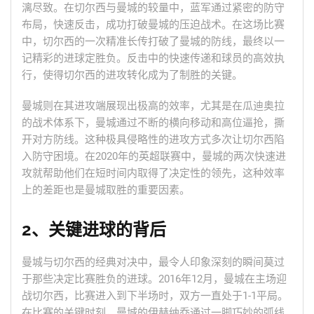
漓尽致。在切尔西与曼城的较量中，蓝军通过紧密的防守
布局，快速反击，成功打破曼城的压迫战术。在这场比赛
中，切尔西的一次精准长传打破了曼城的防线，最终以一
记精彩的进球定胜负。反击中的快速传递和球员的高效执
行，使得切尔西的进攻转化成为了制胜的关键。
曼城则在其进攻端展现出极高的效率，尤其是在瓜迪奥拉
的战术体系下，曼城通过不断的横向移动和高位逼抢，撕
开对方防线。这种极具侵略性的进攻方式多次让切尔西陷
入防守困境。在2020年的英超联赛中，曼城的两次快速进
攻就帮助他们在短时间内取得了决定性的领先，这种效率
上的差距也是曼城取胜的重要因素。
2、关键进球的背后
曼城与切尔西的经典对决中，最令人印象深刻的瞬间莫过
于那些决定比赛胜负的进球。2016年12月，曼城在主场迎
战切尔西，比赛进入到下半场时，双方一直处于1-1平局。
在比赛的关键时刻，曼城的伊赫纳乔通过一脚巧妙的弧线