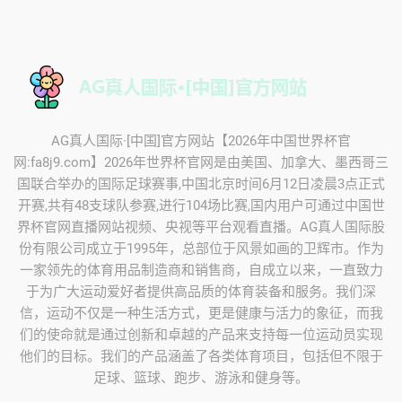
AG真人国际·[中国]官方网站【2026年中国世界杯官
网:fa8j9.com】2026年世界杯官网是由美国、加拿大、墨西哥三
国联合举办的国际足球赛事,中国北京时间6月12日凌晨3点正式
开赛,共有48支球队参赛,进行104场比赛,国内用户可通过中国世
界杯官网直播网站视频、央视等平台观看直播。AG真人国际股
份有限公司成立于1995年，总部位于风景如画的卫辉市。作为
一家领先的体育用品制造商和销售商，自成立以来，一直致力
于为广大运动爱好者提供高品质的体育装备和服务。我们深
信，运动不仅是一种生活方式，更是健康与活力的象征，而我
们的使命就是通过创新和卓越的产品来支持每一位运动员实现
他们的目标。我们的产品涵盖了各类体育项目，包括但不限于
足球、篮球、跑步、游泳和健身等。