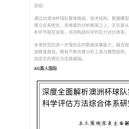
总结：
通过对澳洲杯球队整体格局、技术结构、数据模型
建立在系统化、多维度的分析框架之上。无论是从
析环节相互关联，共同构成科学的实力对比体系。
未来研究应进一步强化实时数据采集能力，融合视
加精准高效。唯有不断完善分析工具与模型结构，
加坚实的理论与实践基础。
AG真人国际