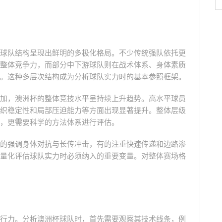
球队结构呈现出鲜明的多极化格局。不少传统强队依托更
整体竞争力，而部分中下游球队则在战术体系、身体素质
。这种多层次结构成为分析球队实力时的基本参照框架。
加，澳洲杯的整体竞技水平呈持续上升趋势。高水平球员
织稳定性和局部压迫能力等方面出现显著提升。整体层级
，更需要科学的方法体系进行评估。
的强调身体对抗与长传冲击，有的注重快速传递和边路渗
量化评估球队实力时必须纳入的重要变量。对整体赛场格
行力。分析澳洲杯球队时，首先需要观察其技术线条，例