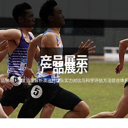
产品展示
产品展示
深度全面解析澳洲杯球队实力对比与科学评估方法综合体