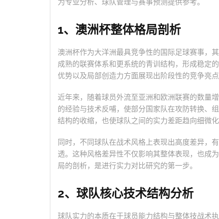
为专业分析、球队管理与赛事预测提供参考。
1、澳洲杯整体格局剖析
澳洲杯作为大洋洲最具竞争性的国际足球赛事，其
成熟的联赛体系和更系统的青训结构，形成稳定的
优势以及局部创造力方面展现出阶段性的竞争亮点
近年来，随着球员外流至亚洲和欧洲联赛的数量增
的经验与技术反哺，使部分国家队在攻防转换、组
结构的收缩，也使球队之间的实力差距趋向细微化
同时，不同球队在战术风格上表现出高度差异，有
透。这种风格差异性不仅影响其整体表现，也成为
局的剖析，是进行实力对比研究的第一步。
2、球队核心技术结构分析
球队实力的本质在于球员能力结构与整体技战术执