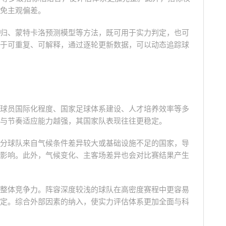
免主观偏差。
归、蒙特卡洛预测模型等方法，既可用于实力判定，也可
于可重复、可解释，通过逐轮更新数据，可以动态追踪球
球员国际化程度、国家足球体系建设、人才培养效率等多
与节奏适应能力越强，其国家队表现往往更稳定。
分球队来自气候条件差异较大或基础设施不足的国家，导
影响。此外，气候变化、主客场差异也会对比赛结果产生
整体竞争力。阵容深度较浅的球队在高密度赛程中更容易
定。综合外部因素的纳入，使实力评估体系更加全面与科