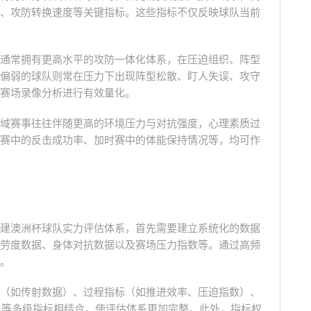
、攻防转换速度等关键指标。这些指标不仅反映球队当前
通常拥有更高水平的攻防一体化体系，在压迫组织、阵型
偏弱的球队则常在压力下出现阵型松散、盯人失误、攻守
赛场录像分析进行有效量化。
域赛事往往伴随更高的环境压力与对抗强度，心理素质过
赛中的反击成功率、加时赛中的体能保持情况等，均可作
建澳洲杯球队实力评估体系，首先需要建立系统化的数据
劳度数据、身体对抗数据以及赛场压力指数等。通过高频
。
（如传射数据）、过程指标（如推进效率、压迫指数）、
d Assist）等多级指标相结合，使评估体系更加完整。此外，指标权