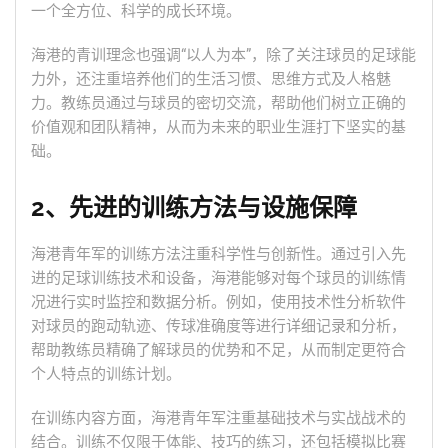
一个全方位、科学的成长环境。
海港的青训理念也强调“以人为本”，除了关注球员的足球能
力外，还注重培养他们的生活习惯、思维方式及人格魅
力。教练员通过与球员的密切交流，帮助他们树立正确的
价值观和团队精神，从而为未来的职业生涯打下坚实的基
础。
2、先进的训练方法与设施保障
海港青年军的训练方法注重科学性与创新性。通过引入先
进的足球训练技术和设备，海港能够对每个球员的训练情
况进行实时监控和数据分析。例如，使用技术性分析软件
对球员的跑动轨迹、传球准确度等进行详细记录和分析，
帮助教练员精确了解球员的优势和不足，从而制定更符合
个人特点的训练计划。
在训练内容方面，海港青年军注重基础技术与实战战术的
结合。训练不仅限于体能、技巧的练习，还包括模拟比赛