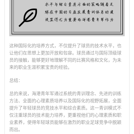
这种国际化的培养方式，不仅提升了球员的技术水平，也
让他们在思想上更加开放和包容。球员通过与国际顶级球
员的接触，能够更好地理解不同的比赛风格和文化，为未
来的职业生涯积累宝贵的经验。
总结：
总的来说，海港青年军通过系统的青训理念、先进的训练
方法、全面的心理素质培养以及国际化的视野拓展，全面
提升了年轻球员的竞技水平和综合素质。这一青训模式不
仅注重球员的技术能力培养，更重视他们的心理素质和职
业素养，使得年轻球员能够在激烈的职业足球竞争中脱颖
而出。