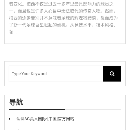
着变化。梅西不仅是过去十多年里最具影响力的球员之
一，而且也是许多人心目中无法取代的传奇人物。然而，
梅西的逐步告别并不意味着足球的辉煌将黯淡，反而成为
了新一代足球巨星崛起的契机。从竞技水平、技术风格、
领...
导航
认识AG真人国际·[中国]官方网站