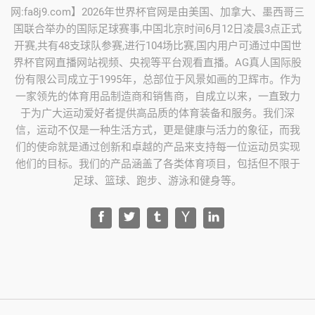
网:fa8j9.com】2026年世界杯官网是由美国、加拿大、墨西哥三
国联合举办的国际足球赛事,中国北京时间6月12日凌晨3点正式
开赛,共有48支球队参赛,进行104场比赛,国内用户可通过中国世
界杯官网直播网站视频、央视等平台观看直播。AG真人国际股
份有限公司成立于1995年，总部位于风景如画的卫辉市。作为
一家领先的体育用品制造商和销售商，自成立以来，一直致力
于为广大运动爱好者提供高品质的体育装备和服务。我们深
信，运动不仅是一种生活方式，更是健康与活力的象征，而我
们的使命就是通过创新和卓越的产品来支持每一位运动员实现
他们的目标。我们的产品涵盖了各类体育项目，包括但不限于
足球、篮球、跑步、游泳和健身等。