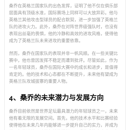
桑乔在英格兰国家队的出色发挥，证明了他不仅在俱乐部
层面具有顶级水准，国际赛场上同样可以大放异彩。他与
英格兰其他攻击型球员的配合默契，进一步加强了英格兰
队的进攻火力。此外，桑乔在对阵世界级强队时，也没有
表现出丝毫的畏惧，他的冷静和高效的进攻风格，使得他
成为了英格兰队未来进攻的重要依靠。
然而，桑乔在国家队的表现并非一帆风顺。在一些关键比
赛中，他也曾因发挥不稳定而遭到批评。尽管如此，作为
一名年轻球员，桑乔在国际大赛中的成长和进步，是值得
肯定的。他的技术和心态都在不断提升，未来他有望成为
英格兰队攻城拔寨的重要人物。
4、桑乔的未来潜力与发展方向
桑乔目前依然是世界足坛最具潜力的年轻球员之一，未来
他有着无限的发展空间。首先，他的技术水平和比赛经验
使得他在未来几年内能够进一步提升自己的实力，并成为