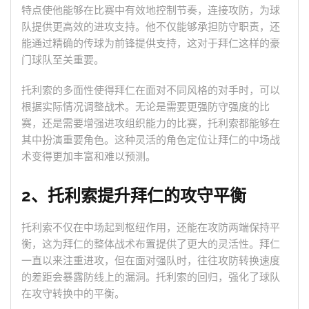
特点使他能够在比赛中有效地控制节奏，连接攻防，为球
队提供更高效的进攻支持。他不仅能够承担防守职责，还
能通过精确的传球为前锋提供支持，这对于拜仁这样的豪
门球队至关重要。
托利索的多面性使得拜仁在面对不同风格的对手时，可以
根据实际情况调整战术。无论是需要更强防守强度的比
赛，还是需要增强进攻组织能力的比赛，托利索都能够在
其中扮演重要角色。这种灵活的角色定位让拜仁的中场战
术变得更加丰富和难以预测。
2、托利索提升拜仁的攻守平衡
托利索不仅在中场起到枢纽作用，还能在攻防两端保持平
衡，这为拜仁的整体战术布置提供了更大的灵活性。拜仁
一直以来注重进攻，但在面对强队时，往往攻防转换速度
的差距会暴露防线上的漏洞。托利索的回归，强化了球队
在攻守转换中的平衡。