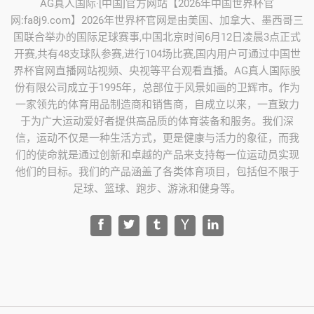
AG真人国际·[中国]官方网站【2026年中国世界杯官
网:fa8j9.com】2026年世界杯官网是由美国、加拿大、墨西哥三
国联合举办的国际足球赛事,中国北京时间6月12日凌晨3点正式
开赛,共有48支球队参赛,进行104场比赛,国内用户可通过中国世
界杯官网直播网站视频、央视等平台观看直播。AG真人国际股
份有限公司成立于1995年，总部位于风景如画的卫辉市。作为
一家领先的体育用品制造商和销售商，自成立以来，一直致力
于为广大运动爱好者提供高品质的体育装备和服务。我们深
信，运动不仅是一种生活方式，更是健康与活力的象征，而我
们的使命就是通过创新和卓越的产品来支持每一位运动员实现
他们的目标。我们的产品涵盖了各类体育项目，包括但不限于
足球、篮球、跑步、游泳和健身等。