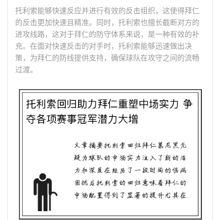
托利索能够快速反应并进行有效的反击组织，这使得拜仁
的反击更加快速且精准。同时，托利索也擅长截断对方的
进攻线路，这对于拜仁的防守体系来说，是一种有效的补
充。在面对快速反击的对手时，托利索能够迅速做出决
策，为拜仁的防线提供支持，确保球队在攻守之间的流畅
过渡。