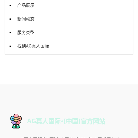
产品展示
新闻动态
服务类型
找到AG真人国际