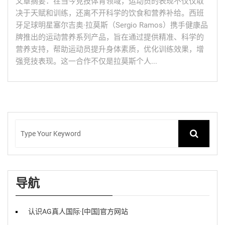
文章摘要：在当今竞技体育领域，运动员的表现不仅仅取
决于天赋和训练，还离不开科学的饮食和营养补给。西班
牙足球明星塞尔吉奥·拉莫斯（Sergio Ramos）携手健康品
牌推出的运动营养系列产品，旨在通过提供精准、科学的
营养支持，帮助运动员提升身体素质，优化训练效果，增
强竞技表现。这一合作不仅是拉莫斯个人...
导航
认识AG真人国际·[中国]官方网站