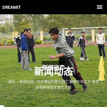
新闻动态
首页
新闻动态
托利索回归助力拜仁重塑中场实力 争夺
各项赛事冠军潜力大增