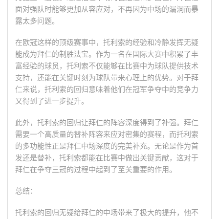
面对强队时能够更加从容应对，不再因为中场的漏洞而暴
露太多问题。
在欧冠这样的顶级赛事中，托利索的经验和冷静发挥无疑
能成为拜仁的制胜法宝。作为一名在国际大赛中积累了丰
富经验的球员，托利索不仅能够在比赛中为球队提供技术
支持，还能在关键时刻为球队带来心理上的优势。对于拜
仁来说，托利索的回归意味着他们在冠军争夺中的竞争力
又得到了进一步提升。
此外，托利索的回归让拜仁的阵容深度得到了补强。拜仁
需要一个高质量的替补阵容来应对密集的赛程，而托利索
的多功能性正是拜仁中场深度的完美补充。无论是作为首
发还是替补，托利索都能在比赛中做出关键贡献，这对于
拜仁在争夺三冠的过程中起到了至关重要的作用。
总结：
托利索的回归无疑给拜仁的中场带来了极大的提升，他不