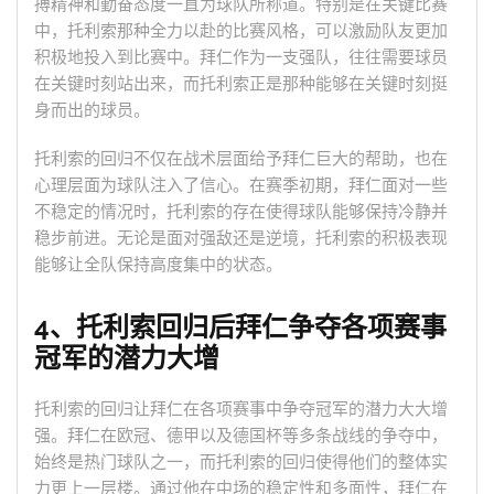
搏精神和勤奋态度一直为球队所称道。特别是在关键比赛
中，托利索那种全力以赴的比赛风格，可以激励队友更加
积极地投入到比赛中。拜仁作为一支强队，往往需要球员
在关键时刻站出来，而托利索正是那种能够在关键时刻挺
身而出的球员。
托利索的回归不仅在战术层面给予拜仁巨大的帮助，也在
心理层面为球队注入了信心。在赛季初期，拜仁面对一些
不稳定的情况时，托利索的存在使得球队能够保持冷静并
稳步前进。无论是面对强敌还是逆境，托利索的积极表现
能够让全队保持高度集中的状态。
4、托利索回归后拜仁争夺各项赛事
冠军的潜力大增
托利索的回归让拜仁在各项赛事中争夺冠军的潜力大大增
强。拜仁在欧冠、德甲以及德国杯等多条战线的争夺中，
始终是热门球队之一，而托利索的回归使得他们的整体实
力更上一层楼。通过他在中场的稳定性和多面性，拜仁在