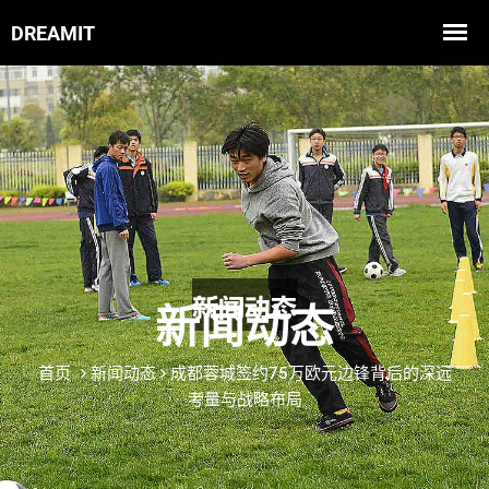
新闻动态
首页
新闻动态
成都蓉城签约75万欧元边锋背后的深远
考量与战略布局