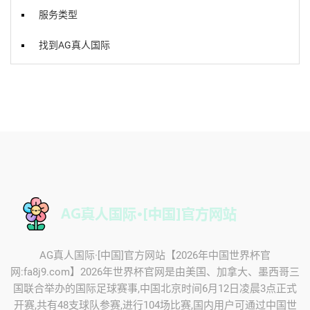
服务类型
找到AG真人国际
AG真人国际·[中国]官方网站【2026年中国世界杯官
网:fa8j9.com】2026年世界杯官网是由美国、加拿大、墨西哥三
国联合举办的国际足球赛事,中国北京时间6月12日凌晨3点正式
开赛,共有48支球队参赛,进行104场比赛,国内用户可通过中国世