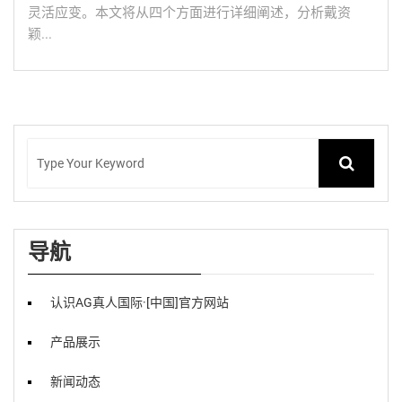
灵活应变。本文将从四个方面进行详细阐述，分析戴资
颖...
导航
认识AG真人国际·[中国]官方网站
产品展示
新闻动态