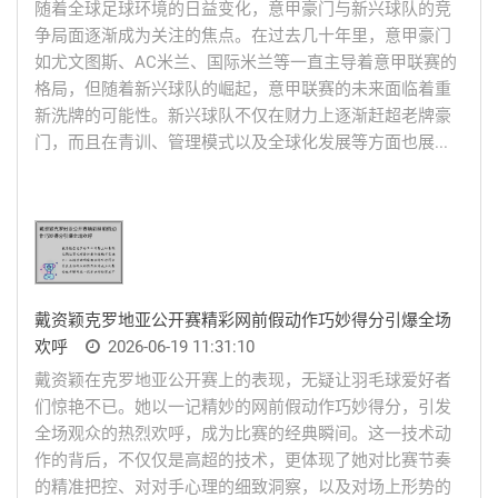
随着全球足球环境的日益变化，意甲豪门与新兴球队的竞
争局面逐渐成为关注的焦点。在过去几十年里，意甲豪门
如尤文图斯、AC米兰、国际米兰等一直主导着意甲联赛的
格局，但随着新兴球队的崛起，意甲联赛的未来面临着重
新洗牌的可能性。新兴球队不仅在财力上逐渐赶超老牌豪
门，而且在青训、管理模式以及全球化发展等方面也展...
戴资颖克罗地亚公开赛精彩网前假动作巧妙得分引爆全场
欢呼
2026-06-19 11:31:10
戴资颖在克罗地亚公开赛上的表现，无疑让羽毛球爱好者
们惊艳不已。她以一记精妙的网前假动作巧妙得分，引发
全场观众的热烈欢呼，成为比赛的经典瞬间。这一技术动
作的背后，不仅仅是高超的技术，更体现了她对比赛节奏
的精准把控、对对手心理的细致洞察，以及对场上形势的