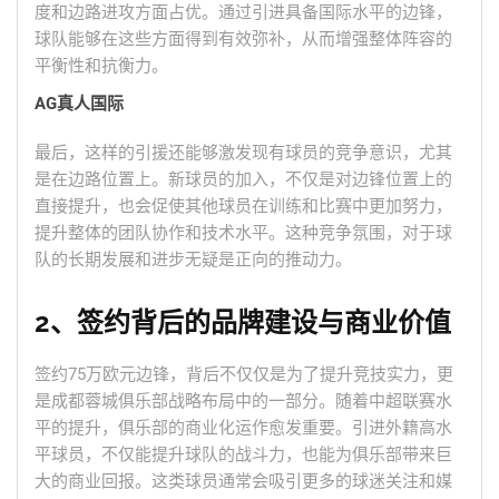
度和边路进攻方面占优。通过引进具备国际水平的边锋，
球队能够在这些方面得到有效弥补，从而增强整体阵容的
平衡性和抗衡力。
AG真人国际
最后，这样的引援还能够激发现有球员的竞争意识，尤其
是在边路位置上。新球员的加入，不仅是对边锋位置上的
直接提升，也会促使其他球员在训练和比赛中更加努力，
提升整体的团队协作和技术水平。这种竞争氛围，对于球
队的长期发展和进步无疑是正向的推动力。
2、签约背后的品牌建设与商业价值
签约75万欧元边锋，背后不仅仅是为了提升竞技实力，更
是成都蓉城俱乐部战略布局中的一部分。随着中超联赛水
平的提升，俱乐部的商业化运作愈发重要。引进外籍高水
平球员，不仅能提升球队的战斗力，也能为俱乐部带来巨
大的商业回报。这类球员通常会吸引更多的球迷关注和媒