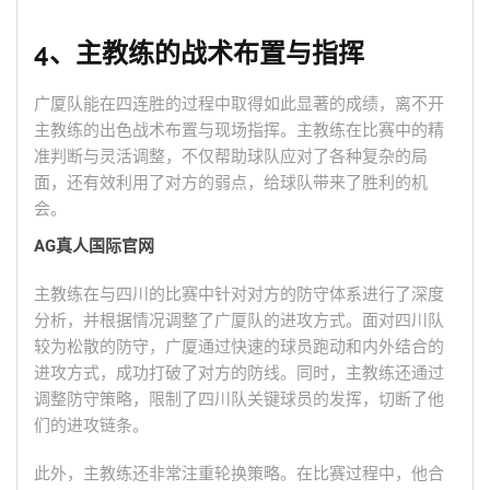
4、主教练的战术布置与指挥
广厦队能在四连胜的过程中取得如此显著的成绩，离不开
主教练的出色战术布置与现场指挥。主教练在比赛中的精
准判断与灵活调整，不仅帮助球队应对了各种复杂的局
面，还有效利用了对方的弱点，给球队带来了胜利的机
会。
AG真人国际官网
主教练在与四川的比赛中针对对方的防守体系进行了深度
分析，并根据情况调整了广厦队的进攻方式。面对四川队
较为松散的防守，广厦通过快速的球员跑动和内外结合的
进攻方式，成功打破了对方的防线。同时，主教练还通过
调整防守策略，限制了四川队关键球员的发挥，切断了他
们的进攻链条。
此外，主教练还非常注重轮换策略。在比赛过程中，他合