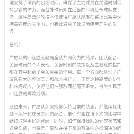
理安排了球员的出场时间，确保了主力球员在关键时刻保
持足够的体力，而替补球员则在适当的时机给予球队支
持。这种高效的轮换不仅使得广厦队能够在整场比赛中保
持高强度的竞争力，也有效避免了球员因疲劳产生的失
误。
总结：
广厦队的四连胜无疑是全队共同努力的结果，团队配合、
关键球员的个人表现、关键时刻的决策以及主教练的指挥
都在其中起到了至关重要的作用。每一个方面都体现了广
厦队强大的整体实力和战术执行力。正是这种高度的协作
和临场反应，使得他们在强敌面前毫不退缩，最终实现了
四连胜的辉煌成绩。
展望未来，广厦队如果能够保持目前的状态，并继续优化
战术执行和球员之间的配合，他们有望在接下来的比赛中
继续取得更好的成绩。同时，如何保持球队的健康状态和
避免伤病，也将是广厦队在接下来的赛季中必须解决的问