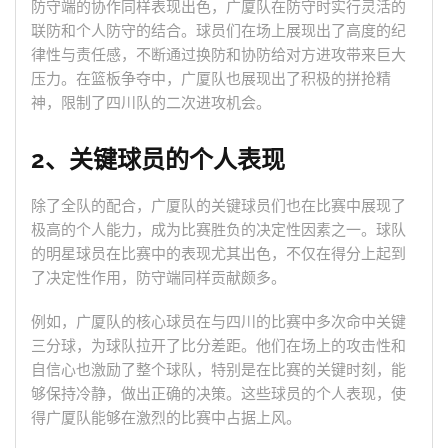
防守端的协作同样表现出色，广厦队在防守时实行灵活的
联防和个人防守的结合。球员们在场上展现出了高度的纪
律性与责任感，不断通过换防和协防给对方进攻带来巨大
压力。在篮板争夺中，广厦队也展现出了积极的拼抢精
神，限制了四川队的二次进攻机会。
2、关键球员的个人表现
除了全队的配合，广厦队的关键球员们也在比赛中展现了
极高的个人能力，成为比赛胜负的决定性因素之一。球队
的明星球员在比赛中的表现尤其出色，不仅在得分上起到
了决定性作用，防守端同样贡献颇多。
例如，广厦队的核心球员在与四川的比赛中多次命中关键
三分球，为球队拉开了比分差距。他们在场上的攻击性和
自信心也激励了整个球队，特别是在比赛的关键时刻，能
够保持冷静，做出正确的决策。这些球员的个人表现，使
得广厦队能够在激烈的比赛中占据上风。