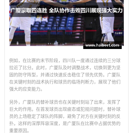
例如，在比赛的末节阶段，四川队一度通过连续的三分球
拉近了比分。此时，广厦队及时调整战术，切换到更为坚
固的防守阵型，并通过快速反击稳住了领先优势。广厦队
在关键时刻的战术执行和球员的临场判断力，展现了他们
强大的应变能力。
另外，广厦队的替补球员也在关键时刻站了出来，发挥了
巨大的作用。在首发球员出现疲态或犯规问题时，替补球
员的上场稳定了球队的阵脚，避免了对方在关键时刻的反
扑。这样的深厚阵容深度，是广厦队在比赛中占据优势的
重要原因。