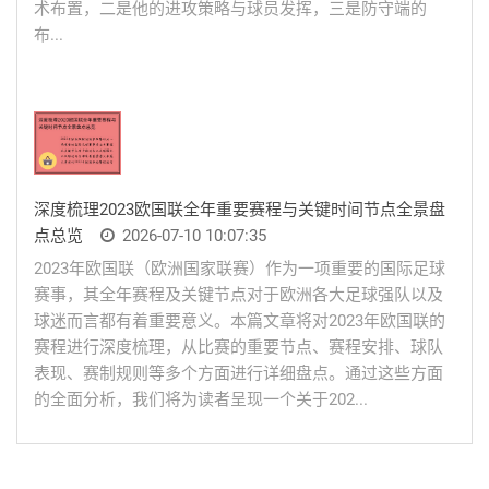
术布置，二是他的进攻策略与球员发挥，三是防守端的
布...
深度梳理2023欧国联全年重要赛程与关键时间节点全景盘
点总览
2026-07-10 10:07:35
2023年欧国联（欧洲国家联赛）作为一项重要的国际足球
赛事，其全年赛程及关键节点对于欧洲各大足球强队以及
球迷而言都有着重要意义。本篇文章将对2023年欧国联的
赛程进行深度梳理，从比赛的重要节点、赛程安排、球队
表现、赛制规则等多个方面进行详细盘点。通过这些方面
的全面分析，我们将为读者呈现一个关于202...