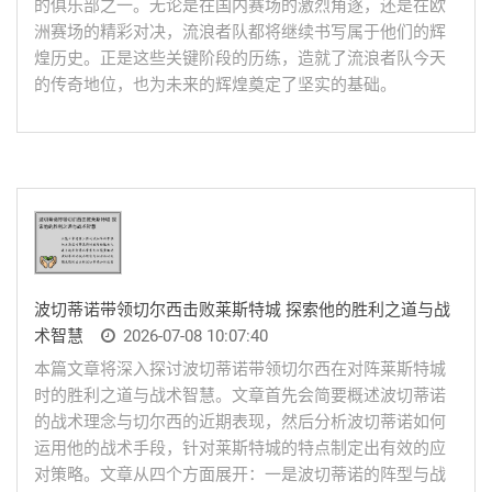
的俱乐部之一。无论是在国内赛场的激烈角逐，还是在欧
洲赛场的精彩对决，流浪者队都将继续书写属于他们的辉
煌历史。正是这些关键阶段的历练，造就了流浪者队今天
的传奇地位，也为未来的辉煌奠定了坚实的基础。
波切蒂诺带领切尔西击败莱斯特城 探索他的胜利之道与战
术智慧
2026-07-08 10:07:40
本篇文章将深入探讨波切蒂诺带领切尔西在对阵莱斯特城
时的胜利之道与战术智慧。文章首先会简要概述波切蒂诺
的战术理念与切尔西的近期表现，然后分析波切蒂诺如何
运用他的战术手段，针对莱斯特城的特点制定出有效的应
对策略。文章从四个方面展开：一是波切蒂诺的阵型与战