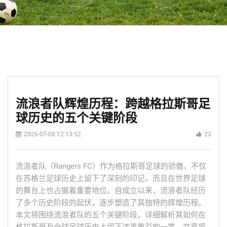
流浪者队辉煌历程：跨越格拉斯哥足
球历史的五个关键阶段
2026-07-08 12:13:52
23
流浪者队（Rangers FC）作为格拉斯哥足球的骄傲，不仅
在苏格兰足球历史上留下了深刻的印记，而且在世界足球
的舞台上也占据着重要地位。自成立以来，流浪者队经历
了多个历史阶段的起伏，逐步塑造了其独特的辉煌历程。
本文将围绕流浪者队的五个关键阶段，详细解析其如何在