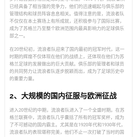
已经具备了相当强的竞争力，他们的迅速崛起与俱乐部的
管理结构和球员阵容息息相关。值得注意的是，流浪者队
不仅仅在本土赛场上有所成就，还积极参与了国际比赛，
成为了苏格兰乃至整个欧洲范围内最具影响力的足球俱乐
部之一。
在20世纪初，流浪者队迎来了国内最初的冠军时代，这一
时期的辉煌不仅体现在他们的战绩上，还体现在他们为苏
格兰足球的发展做出的巨大贡献。俱乐部的管理者和球员
的共同努力让流浪者队逐步脱颖而出，成为了足球历史中
的重要力量。
2、大规模的国内征服与欧洲征战
进入20世纪的中期，流浪者队进入了一个全盛时期。在苏
格兰联赛中，流浪者队几乎囊括了所有的冠军奖杯，成为
了不可撼动的国内霸主。尤其是在1920年代和1930年代，
流浪者队的表现堪称完美，他们不止一次打破了当时的国