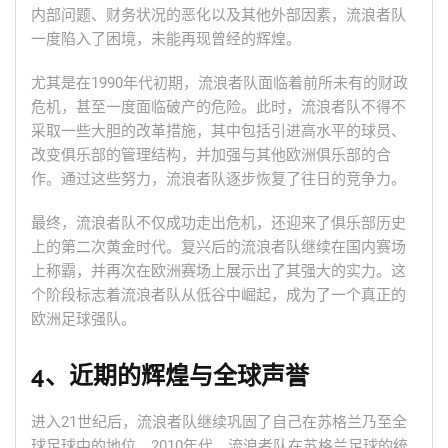
内部问题、财务状况的恶化以及其他外部因素，流浪者队
一度陷入了困境，未能再现曾经的辉煌。
尤其是在1990年代初期，流浪者队面临着前所未有的财政
危机，甚至一度面临破产的危险。此时，流浪者队不得不
采取一些大胆的改革措施，其中包括引进高水平的球员、
改变俱乐部的管理结构，并加强与其他欧洲俱乐部的合
作。通过这些努力，流浪者队逐步恢复了往日的竞争力。
最终，流浪者队不仅成功走出危机，还迎来了俱乐部历史
上的第二次黄金时代。复兴后的流浪者队继续在国内赛场
上称霸，并再次在欧洲赛场上展示出了其强大的实力。这
个阶段标志着流浪者队从低谷中崛起，成为了一个真正的
欧洲足球强队。
4、近期的辉煌与全球声誉
进入21世纪后，流浪者队继续巩固了自己在苏格兰乃至全
球足球中的地位。2010年代，流浪者队在苏格兰足球的统